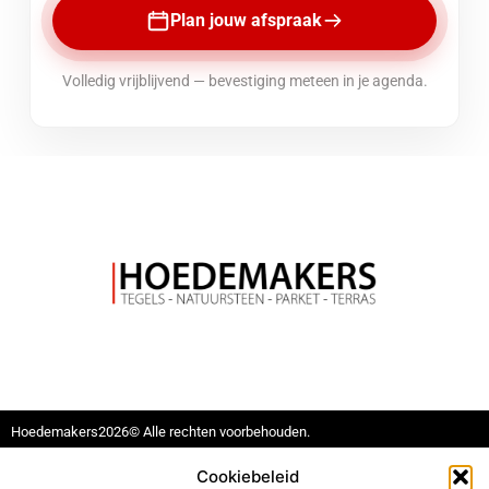
Plan jouw afspraak
Volledig vrijblijvend — bevestiging meteen in je agenda.
Hoedemakers
2026
© Alle rechten voorbehouden.
Geelsebaan 8
Cookiebeleid
+32 13 66 29 25