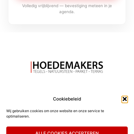
Volledig vrijblijvend — bevestiging meteen in je
agenda.
Cookiebeleid
Hoedemakers
2026
© Alle rechten voorbehouden.
Wij gebruiken cookies om onze website en onze service te
optimaliseren.
Geelsebaan 8
+32 13 66 29 25
3980 Tessenderlo
info@hoedemakers.be
ALLE COOKIES ACCEPTEREN